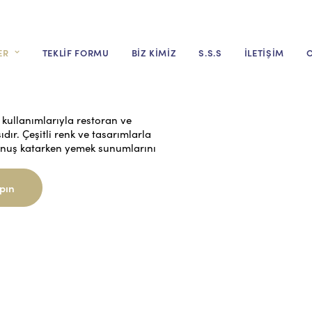
ER
TEKLİF FORMU
BİZ KİMİZ
S.S.S
İLETİŞİM
O
 kullanımlarıyla restoran ve
ır. Çeşitli renk ve tasarımlarla
okunuş katarken yemek sunumlarını
pın